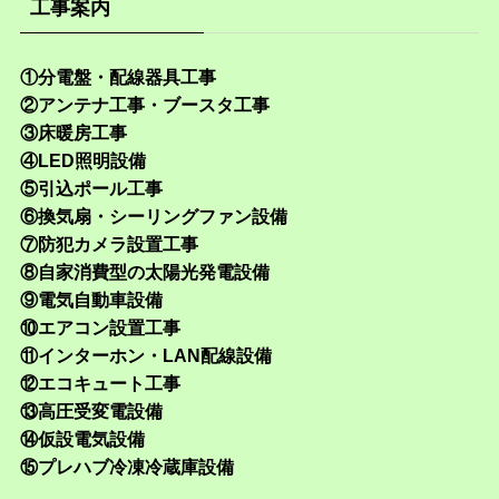
工事案内
①分電盤・配線器具工事
②アンテナ工事・ブースタ工事
③床暖房工事
④LED照明設備
⑤引込ポール工事
⑥換気扇・シーリングファン設備
⑦防犯カメラ設置工事
⑧自家消費型の太陽光発電設備
⑨電気自動車設備
⑩エアコン設置工事
⑪インターホン・LAN配線設備
⑫エコキュート工事
⑬高圧受変電設備
⑭仮設電気設備
⑮プレハブ冷凍冷蔵庫設備